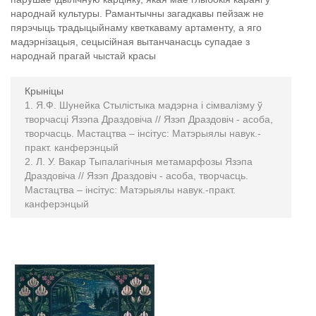
народнай культуры. Рамантычны загадкавы пейзаж не
пярэчыць традыцыйнаму кветкаваму артаменту, а яго
мадэрнізацыя, сецысійная вытанчанасць супадае з
народнай прагай чыстай красы
Крыніцы
Я.Ф. Шунейка Стылістыка мадэрна і сімвалізму ў
творчасці Язэпа Драздовіча // Язэп Драздовіч - асоба,
творчасць. Мастацтва – інсітус: Матэрыялы навук.-
практ. канферэнцый
Л. У. Вакар Тыпалагічныя метамарфозы Язэпа
Драздовіча // Язэп Драздовіч - асоба, творчасць.
Мастацтва – інсітус: Матэрыялы навук.-практ.
канферэнцый