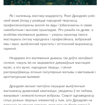
Як і належыць мастаку-мадэрністу, Язэп Драздовіч унёс
свой важкі ўклад у развіццё народнай творчасці,
прафесіяналізуючы многія яе віды і ўзбагачаючы іх сваім
самабытным і высокім прыкладам. Яго разьба па дрэве, а
асабліва маляваныя дываны – узорны прыклад такога
мастацкага сінтэзу народнага і прафесійнага, вобразнай
явы і мроі, выяўленчай прастаты і эстэтычнай выразнасці,
гармоніі.
Нездарма яго маляваныя дываны так доўга захоўвалі
сяляне, пакуль імі не зацікавіліся дзяржаўныя мастацкія
музеі, а яго вучні, народныя творцы, і сёння
распрацоўваюць ягоныя папулярныя матывы з кветкавымі і
архітэктурнымі выявамі.
Драздовіч вельмі тактоўна пашырае выяўленчыя
магчымасці дывановай кампазіцыі, уводзячы ў яе пейзаж,
жанравыя і анімалістычныя вобразы. Сакрэт адпаведнасці
гэтых розных творчых элементаў у тым, што Драздовіч не
парушае ідылічную карцінку, якая мае глыбокія карані ў