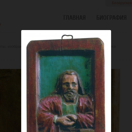
Беларуская
ГЛАВНАЯ
БИОГРАФИЯ
а
еты, изображения других людей и наследие Дроздовича-резчика