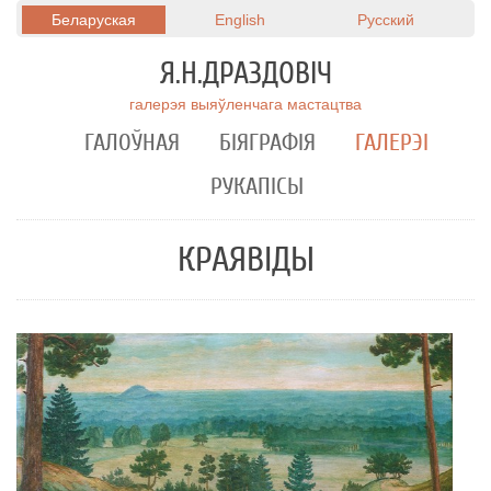
Беларуская
English
Русский
Я.Н.ДРАЗДОВIЧ
галерэя выяўленчага мастацтва
ГАЛОЎНАЯ
БІЯГРАФІЯ
ГАЛЕРЭІ
РУКАПIСЫ
КРАЯВІДЫ