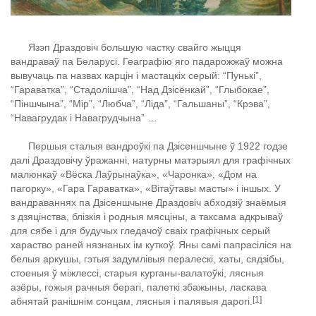
Язэп Драздовіч большую частку свайго жыцця
вандраваў па Беларусі. Геаграфію яго падарожжаў можна
вывучаць па назвах карцін і мастацкіх серый: “Пунькі”,
“Гараватка”, “Стадолішча”, “Над Дзісёнкай”, “Глыбокае”,
“Піншчына”, “Мір”, “Любча”, “Ліда”, “Гальшаны”, “Крэва”,
“Навагрудак і Навагрудчына” …
Першыя сталыя вандроўкі па Дзісеншчыне ў 1922 годзе
далі Драздовічу ўражанні, натурны матэрыял для графічных
малюнкаў «Вёска Лаўрынаўка», «Чаронка», «Дом на
пагорку», «Гара Гараватка», «Вітаўтавы масты» і іншых. У
вандраваннях па Дзісеншчыне Драздовіч абходзіў знаёмыя
з дзяцінства, блізкія і родныя мясціны, а таксама адкрываў
для сябе і для будучых гледачоў сваіх графічных серый
хараство раней нязнаных ім куткоў. Яны самі папрасіліся на
белыя аркушы, гэтыя задумлівыя пералескі, хаты, сядзібы,
стоеныя ў міжлессі, старыя курганы-валатоўкі, лясныя
азёры, гожыя рачныя берагі, палеткі збажыны, ласкава
[1]
абнятай ранішнім сонцам, лясныя і палявыя дарогі.