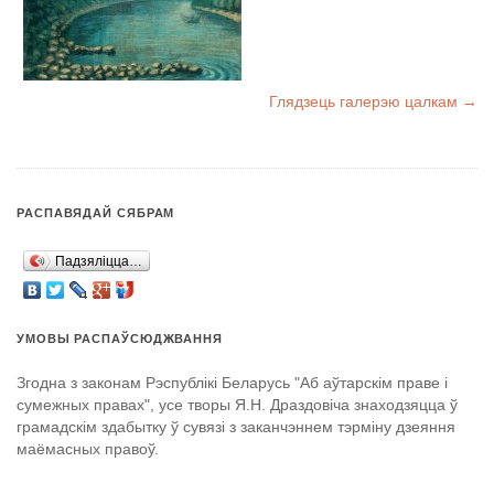
Глядзець галерэю цалкам →
РАСПАВЯДАЙ СЯБРАМ
Падзяліцца…
УМОВЫ РАСПАЎСЮДЖВАННЯ
Згодна з законам Рэспублікі Беларусь "Аб аўтарскім праве і
сумежных правах", усе творы Я.Н. Драздовіча знаходзяцца ў
грамадскім здабытку ў сувязі з заканчэннем тэрміну дзеяння
маёмасных правоў.