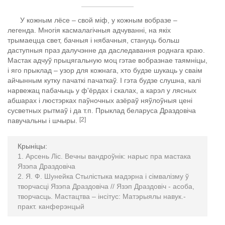
У кожным лёсе – свой міф, у кожным вобразе –
легенда. Многія касмалагічныя адчуванні, на якіх
трымаецца свет, бачныя і нябачныя, стануць больш
даступныя праз далучэнне да даследавання роднага краю.
Мастак адчуў прыцягальную моц гэтае вобразнае таямніцы,
і яго прыклад – узор для кожнага, хто будзе шукаць у сваім
айчынным кутку пачаткі пачаткаў. І гэта будзе слушна, калі
нарвежац пабачыць у ф'ёрдах і скалах, а карэл у лясных
абшарах і люстэрках паўночных азёраў няўлоўныя цені
сусветных рытмаў і да т.п. Прыклад беларуса Драздовіча
[2]
павучальны і шчыры.
Крыніцы:
Арсень Ліс. Вечны вандроўнік: нарыс пра мастака
Язэпа Драздовіча
Я. Ф. Шунейка Стылістыка мадэрна і сімвалізму ў
творчасці Язэпа Драздовіча // Язэп Драздовіч - асоба,
творчасць. Мастацтва – інсітус: Матэрыялы навук.-
практ. канферэнцый