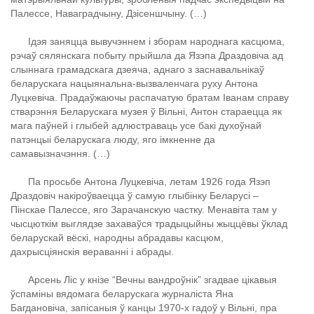
Палессе, Наваградчыну, Дзісеншчыну. (…)
Ідэя заняцца вывучэннем і зборам народнага касцюма,
рэчаў сялянскага побыту прыйшла да Язэпа Драздовіча ад
слыннага грамадскага дзеяча, аднаго з заснавальнікаў
беларускага нацыянальна-вызваленчага руху Антона
Луцкевіча. Прадаўжаючы распачатую братам Іванам справу
стварэння Беларускага музея ў Вільні, Антон стараецца як
мага паўней і глыбей адлюстраваць усе бакі духоўнай
патэнцыі беларускага люду, яго імкненне да
самавызначэння. (…)
Па просьбе Антона Луцкевіча, летам 1926 года Язэп
Драздовіч накіроўваецца ў самую глыбінку Беларусі –
Пінскае Палессе, яго Зарачанскую частку. Менавіта там у
чысцюткім выглядзе захаваўся традыцыйны жыццёвы ўклад
беларускай вёскі, народны абрадавы касцюм,
дахрысціянскія вераванні і абрады.
Арсень Ліс у кнізе “Вечны вандроўнік” згадвае цікавыя
ўспаміны вядомага беларускага журналіста Яна
Багдановіча, запісаныя ў канцы 1970-х гадоў у Вільні, пра