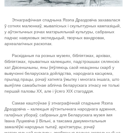
Этнаграфічная спадчына Язэпа Драздовіча захавалася
ў сотнях малюнкаў, жывапісных і скульптурных кампазіцый,
у аўтэнтычных рэчах матэрыяльнай культуры, сабраных
падчас навуковых экспедыцый, творчых вандровак,
археалагічных раскопак.
Раскіданыя па розных музеях, бібліятэках, архівах,
бібліятэках, прыватных калекцыях, падстрэшшах сялянскіх
хат Дзісеншчыны, яны ўяўляюць саой неацэнны скарб у
вывучэнні беларускага дойлідства, народнага касцюма,
прылад працы, рэчаў хатняга ўжытку і многага іншага, што
выяўляе самабытнае аблічча беларускага этнасу не толькі
першай паловы ХХ, але і ўсяго ХІХ стагоддзя.
Самае каштоўнае ў этнаграфічнай спадчыне Язэпа
Драздовіча – калекцыя аўтэнтычнага народнага адзення,
галаўных убораў, сабраных для Беларускага музея імя
Івана Луцкевіча ў Вільні, а таксама дакументальныя
замалёўкі народных тыпаў, архітэктуры, рэчаў
матэрыяльнай культуры, зробленыя падчас экспедыцый на