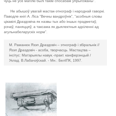
чуць не ўсе магілкі былі такім спосабам упрыгожаны”.
Не абышоў увагай мастак-этнограф і народнай гаворкі.
Паводле кнігі А. Ліса “Вечны вандроўнік”, “асобныя словы
цікавілі Драздовіча як назвы тых або іншых прадметаў,
рэчаў, паняццяў, а таксама як дыялектныя адхіленні ад
агульнабеларускіх норм”.
М. Раманюк Язэп Драздовіч – этнограф і збіральнік //
Язэп Драздовіч - асоба, творчасць. Мастацтва –
інсітус: Матэрыялы навук.-практ. канферэнцый /
Уклад. В.Лабачэўскай. - Мн.: БелІПК, 1997.