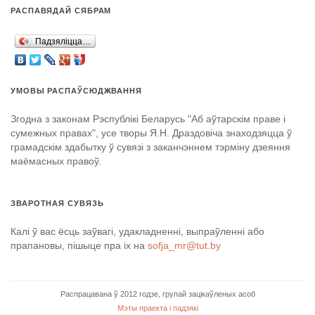
РАСПАВЯДАЙ СЯБРАМ
Падзяліцца…
УМОВЫ РАСПАЎСЮДЖВАННЯ
Згодна з законам Рэспублікі Беларусь "Аб аўтарскім праве і
сумежных правах", усе творы Я.Н. Драздовіча знаходзяцца ў
грамадскім здабытку ў сувязі з заканчэннем тэрміну дзеяння
маёмасных правоў.
ЗВАРОТНАЯ СУВЯЗЬ
Калі ў вас ёсць заўвагі, удакладненні, выпраўленні або
прапановы, пішыце пра іх на
sofja_mr@tut.by
Распрацавана ў 2012 годзе, групай зацікаўленых асоб
Мэты праекта і падзякі