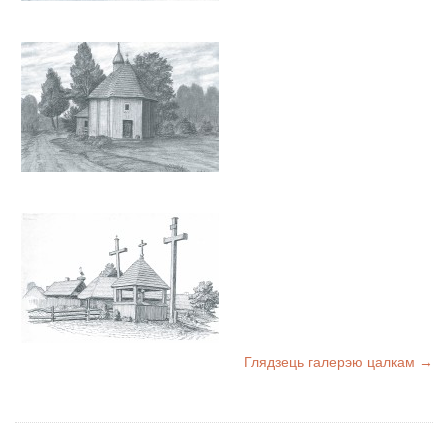
Глядзець галерэю цалкам →