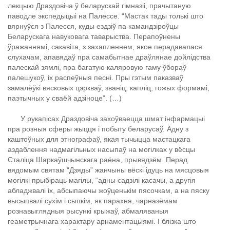
лекцыю Драздовіча ў беларускай гімназіі, прачытаную
паводле экспедыцыі на Палессе. “Мастак тады толькі што
вярнуўся з Палесся, куды ездзіў па камандзіроўцы
Беларускага навуковага таварыства. Перапоўнены
ўражаннямі, сакавіта, з захапленнем, якое перадавалася
слухачам, апавядаў пра самабытнае драўлянае дойлідства
палескай зямлі, пра багатую каляровую гаму ўбораў
палешукоў, іх распеўныя песні. Пры гэтым паказваў
замалёўкі вясковых цэркваў, званіц, капліц, гожых формамі,
паэтычных у сваёй адзіноце”. (…)
У рукапісах Драздовіча захоўваецца шмат інфармацыі
пра розныя сферы жыцця і побыту беларусаў. Адну з
каштоўных для этнографаў, якая тычыцца мастацкага
аздаблення надмагільных насыпаў на могілках у вёсцы
Сталіца Шаркаўшчынскага раёна, прывядзём. Перад
вядомым святам “Дзяды” жанчыны вёскі ідуць на мясцовыя
могілкі прыбіраць магілы, “адны садзілі касачы, а другія
абладжвалі іх, абсыпаючы жоўценькім пясочкам, а на пяску
высыпвалі сухім і сыпкім, як парахня, чарназёмам
рознавыглядныя рысункі крыжаў, абмаляваныя
геаметрычнага характару арнаментацыямі. І блізка што